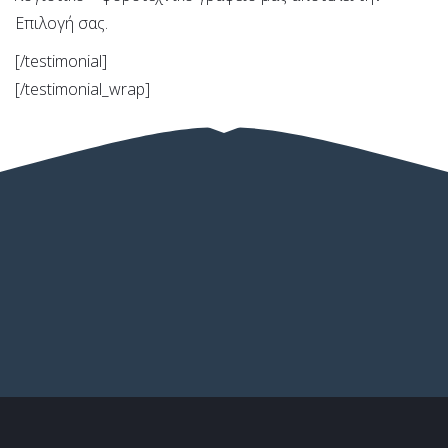
Επιλογή σας.
[/testimonial]
[/testimonial_wrap]