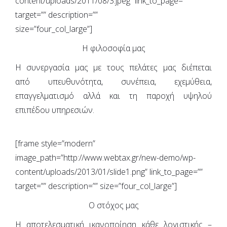
content/uploads/2011/08/3.jpeg” link_to_page=””
target=”” description=””
size=”four_col_large”]
Η φιλοσοφία μας
Η συνεργασία μας με τους πελάτες μας διέπεται
από υπευθυνότητα, συνέπεια, εχεμύθεια,
επαγγελματισμό αλλά και τη παροχή υψηλού
επιπέδου υπηρεσιών.
[frame style=”modern”
image_path=”http://www.webtax.gr/new-demo/wp-
content/uploads/2013/01/slide1.png” link_to_page=””
target=”” description=”” size=”four_col_large”]
Ο στόχος μας
Η αποτελεσματική ικανοποίηση κάθε λογιστικής –